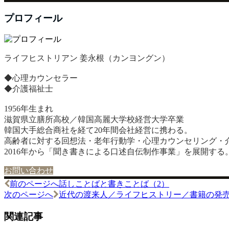
プロフィール
ライフヒストリアン 姜永根（カンヨングン）
◆心理カウンセラー
◆介護福祉士
1956年生まれ
滋賀県立膳所高校／韓国高麗大学校経営大学卒業
韓国大手総合商社を経て20年間会社経営に携わる。
高齢者に対する回想法・老年行動学・心理カウンセリング・
2016年から「聞き書きによる口述自伝制作事業」を展開する
お問い合わせ
前のページへ
話しことばと書きことば（2）
投
次のページへ
近代の渡来人／ライフヒストリー／書籍の発
稿
関連記事
ナ