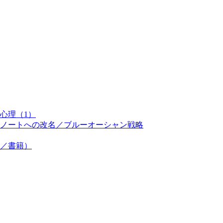
心理（1）
ノートへの改名／ブルーオーシャン戦略
／書籍）