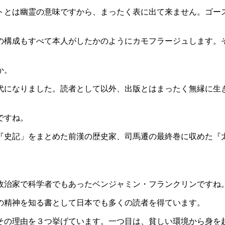
トとは幽霊の意味ですから、まったく表に出て来ません。ゴー
の構成もすべて本人がしたかのようにカモフラージュします。
か。
代になりました。読者として以外、出版とはまったく無縁に生
ですね。
う『史記」をまとめた前漢の歴史家、司馬遷の最終巻に収めた『
政治家で科学者でもあったベンジャミン・フランクリンですね
の精神を知る書として日本でも多くの読者を得ています。
その理由を３つ挙げています。一つ目は、貧しい環境から身を