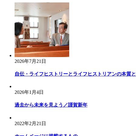
ビ
ゲ
ー
シ
ョ
ン
2026年7月21日
自伝・ライフヒストリーとライフヒストリアンの本質と
2026年1月4日
過去から未来を見よう／謹賀新年
2022年2月21日