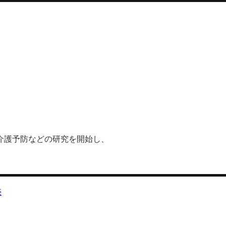
介護予防などの研究を開始し、
。
売