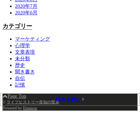
2020年7月
2020年6月
カテゴリー
マーケティング
心理学
文章表現
未分類
歴史
聞き書き
自伝
記憶
Page Top
続きを読む
続きを読む
続きを読む
続きを読む
続きを読む
続きを読む
続きを読む
続きを読む
©
ライフヒストリー良知の世界
Powered by
Emanon