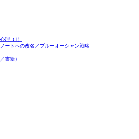
心理（1）
ノートへの改名／ブルーオーシャン戦略
／書籍）