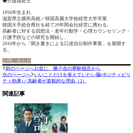
◆介護福祉士
1956年生まれ
滋賀県立膳所高校／韓国高麗大学校経営大学卒業
韓国大手総合商社を経て20年間会社経営に携わる。
高齢者に対する回想法・老年行動学・心理カウンセリング・
介護予防などの研究を開始し、
2016年から「聞き書きによる口述自伝制作事業」を展開す
る。
お問い合わせ
前のページへ
お盆に、勝小吉の夢酔独言から
投
次のページへ
いいことだけを覚えていたい脳(ポジティビリ
稿
ティ効果)／高齢者が楽観的な理由（2）
ナ
関連記事
ビ
ゲ
ー
シ