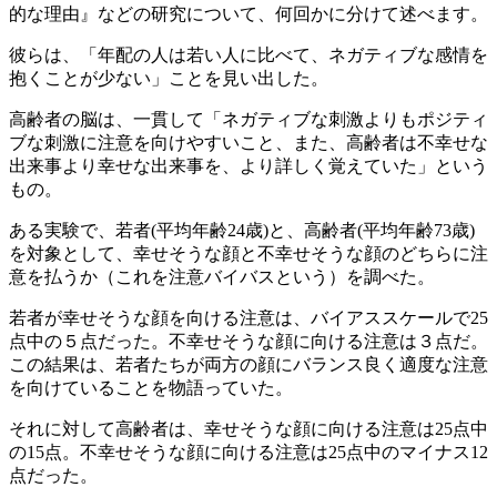
的な理由』などの研究について、何回かに分けて述べます。
彼らは、「年配の人は若い人に比べて、ネガティブな感情を
抱くことが少ない」ことを見い出した。
高齢者の脳は、一貫して「ネガティブな刺激よりもポジティ
ブな刺激に注意を向けやすいこと、また、高齢者は不幸せな
出来事より幸せな出来事を、より詳しく覚えていた」という
もの。
ある実験で、若者(平均年齢24歳)と、高齢者(平均年齢73歳)
を対象として、幸せそうな顔と不幸せそうな顔のどちらに注
意を払うか（これを注意バイバスという）を調べた。
若者が幸せそうな顔を向ける注意は、バイアススケールで25
点中の５点だった。不幸せそうな顔に向ける注意は３点だ。
この結果は、若者たちが両方の顔にバランス良く適度な注意
を向けていることを物語っていた。
それに対して高齢者は、幸せそうな顔に向ける注意は25点中
の15点。不幸せそうな顔に向ける注意は25点中のマイナス12
点だった。