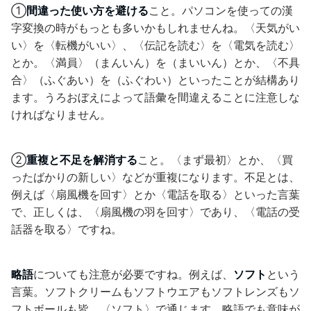
①
間違った使い方を避ける
こと。パソコンを使っての漢
字変換の時がもっとも多いかもしれませんね。〈天気がい
い〉を〈転機がいい〉、〈伝記を読む〉を〈電気を読む〉
とか。〈満員〉（まんいん）を（まいいん）とか、〈不具
合〉（ふぐあい）を（ふぐわい）といったことが結構あり
ます。うろおぼえによって語彙を間違えることに注意しな
ければなりません。
②
重複と不足を解消する
こと。〈まず最初〉とか、〈買
ったばかりの新しい〉などが重複になります。不足とは、
例えば〈扇風機を回す〉とか〈電話を取る〉といった言葉
で、正しくは、〈扇風機の羽を回す〉であり、〈電話の受
話器を取る〉ですね。
略語
についても注意が必要ですね。例えば、
ソフト
という
言葉。ソフトクリームもソフトウエアもソフトレンズもソ
フトボールも皆、〈ソフト〉で通じます。略語でも意味が