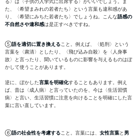
る〉は〈子供の入学式に出席する〉がいいでしょう。ま
た、〈希望まみれの若者たち〉という言葉も違和感があ
り、〈希望にみちた若者たち〉でしょうね。こんな
語感の
不自然さや違和感
は是正すべきですね。
⑤
語を適切に置き換える
こと。例えば、〈処刑〉という
言葉を〈粛清〉としたり、〈飛び込み自殺〉を〈人身事
故〉と言ったり、聞いているものに影響を与えるものはぼ
かして使うことがあります。
逆に、ぼかした
言葉を明確化
することもあります。例え
ば、昔は〈成人病〉と言っていたのを、今は〈生活習慣
病〉と言い、生活習慣に注意を向けることを明確にした言
葉に言い直しています。
⑥
語の社会性を考慮する
こと。言葉には、
女性言葉
と
男