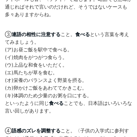
通じればそれで言いのだけれど、そうではないケースも
多々ありますからね。
③
連語の相性に注意する
こと。
食べる
という言葉を考え
てみましょう。
(ア)お昼ご飯を駅中で食べる。
(イ)焼肉をがつがつ食らう。
(ウ)上品な和食をいただく。
(エ)馬たちが草を食む。
(オ)栄養のバランスよく野菜を摂る。
(カ)卵かけご飯をあわててかきこむ。
(キ)体調のため少量のお粥を口にする。
といったように同じ
食べる
ことでも、日本語はいろいろな
言い回しがあります。
④
語感のズレを調整する
こと。〈子供の入学式に参列す