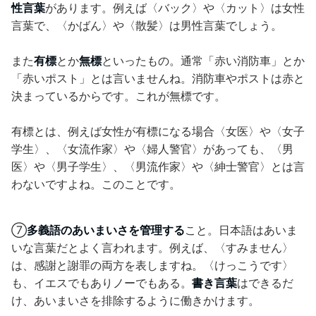
性言葉
があります。例えば〈バック〉や〈カット〉は女性
言葉で、〈かばん〉や〈散髪〉は男性言葉でしょう。
また
有標
とか
無標
といったもの。通常「赤い消防車」とか
「赤いポスト」とは言いませんね。消防車やポストは赤と
決まっているからです。これが無標です。
有標とは、例えば女性が有標になる場合〈女医〉や〈女子
学生〉、〈女流作家〉や〈婦人警官〉があっても、〈男
医〉や〈男子学生〉、〈男流作家〉や〈紳士警官〉とは言
わないですよね。このことです。
⑦
多義語のあいまいさを管理する
こと。日本語はあいま
いな言葉だとよく言われます。例えば、〈すみません〉
は、感謝と謝罪の両方を表しますね。〈けっこうです〉
も、イエスでもありノーでもある。
書き言葉
はできるだ
け、あいまいさを排除するように働きかけます。