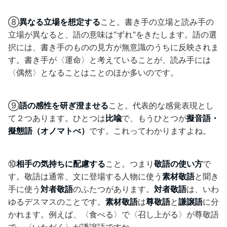
⑧
異なる立場を想定する
こと。書き手の立場と読み手の
立場が異なると、語の意味は“ずれ”をきたします。語の選
択には、書き手のものの見方が無意識のうちに反映されま
す。書き手が〈運命〉と考えていることが、読み手には
〈偶然〉となることはことのほか多いのです。
⑨
語の感性を研ぎ澄ませる
こと。代表的な感覚表現とし
て２つあります。ひとつは
比喩
で、もうひとつが
擬音語・
擬態語（オノマトべ）
です。これってわかりますよね。
⑩
相手の気持ちに配慮する
こと。つまり
敬語の使い方
で
す。敬語は通常、文に登場する人物に使う
素材敬語
と聞き
手に使う
対者敬語
のふたつがあります。
対者敬語
は、いわ
ゆるデスマスのことです。
素材敬語
は
尊敬語
と
謙譲語
に分
かれます。例えば、〈食べる〉で〈召し上がる〉が尊敬語