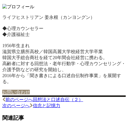
ライフヒストリアン 姜永根（カンヨングン）
◆心理カウンセラー
◆介護福祉士
1956年生まれ
滋賀県立膳所高校／韓国高麗大学校経営大学卒業
韓国大手総合商社を経て20年間会社経営に携わる。
高齢者に対する回想法・老年行動学・心理カウンセリング・
介護予防などの研究を開始し、
2016年から「聞き書きによる口述自伝制作事業」を展開す
る。
お問い合わせ
前のページへ
回想法と口述自伝（２）
投
次のページへ
信念と記憶力
稿
関連記事
ナ