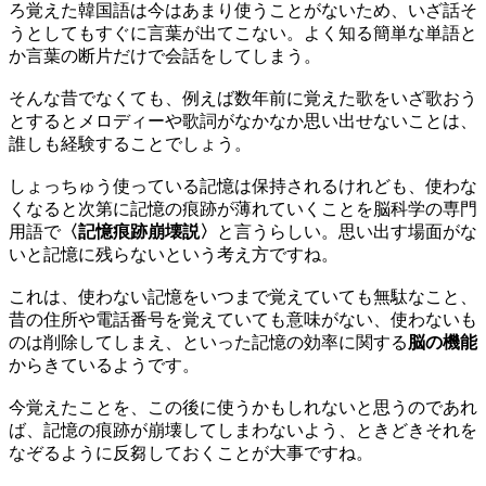
ろ覚えた韓国語は今はあまり使うことがないため、いざ話そ
うとしてもすぐに言葉が出てこない。よく知る簡単な単語と
か言葉の断片だけで会話をしてしまう。
そんな昔でなくても、例えば数年前に覚えた歌をいざ歌おう
とするとメロディーや歌詞がなかなか思い出せないことは、
誰しも経験することでしょう。
しょっちゅう使っている記憶は保持されるけれども、使わな
くなると次第に記憶の痕跡が薄れていくことを脳科学の専門
用語で
〈記憶痕跡崩壊説〉
と言うらしい。思い出す場面がな
いと記憶に残らないという考え方ですね。
これは、使わない記憶をいつまで覚えていても無駄なこと、
昔の住所や電話番号を覚えていても意味がない、使わないも
のは削除してしまえ、といった記憶の効率に関する
脳の機能
からきているようです。
今覚えたことを、この後に使うかもしれないと思うのであれ
ば、記憶の痕跡が崩壊してしまわないよう、ときどきそれを
なぞるように反芻しておくことが大事ですね。