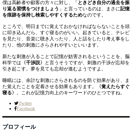
僕は高齢者や顧客の方々に対し、「
ときどき自分の過去を振
り返る習慣をつけましょう
」と言っているのは、まさに
記憶
を痕跡を保持し検索しやすくするため
なのです。
ところで、明日までに覚えておかなければならないことを頭
に叩き込んだら、すぐ寝るのがいい。起きていると、テレビ
を見たり、音楽に聴き入ったり、人と話をしたり考え事をし
たり、他の刺激にさらされやすいといいます。
新たな刺激が入ることで記憶が妨害されるということを、脳
科学では
〈干渉説〉
と言うそうですが、刺激の干渉が忘却を
引き起こす。夢を見ても忘却が進むようですよ。
睡眠には、余計な刺激にさらされるのを防ぐ効果があり、ま
た覚えたことを定着させる効果もあります。
〈覚えたらすぐ
寝る〉
。これが記憶力向上のキーワードのひとつですね。
Twitter
Facebook
プロフィール