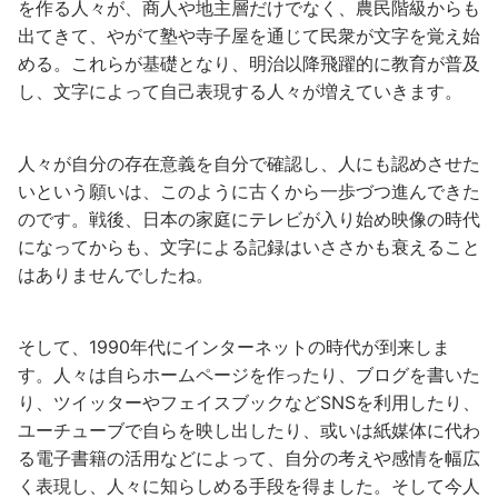
を作る人々が、商人や地主層だけでなく、農民階級からも
出てきて、やがて塾や寺子屋を通じて民衆が文字を覚え始
める。これらが基礎となり、明治以降飛躍的に教育が普及
し、文字によって自己表現する人々が増えていきます。
人々が自分の存在意義を自分で確認し、人にも認めさせた
いという願いは、このように古くから一歩づつ進んできた
のです。戦後、日本の家庭にテレビが入り始め映像の時代
になってからも、文字による記録はいささかも衰えること
はありませんでしたね。
そして、1990年代にインターネットの時代が到来しま
す。人々は自らホームページを作ったり、ブログを書いた
り、ツイッターやフェイスブックなどSNSを利用したり、
ユーチューブで自らを映し出したり、或いは紙媒体に代わ
る電子書籍の活用などによって、自分の考えや感情を幅広
く表現し、人々に知らしめる手段を得ました。そして今人