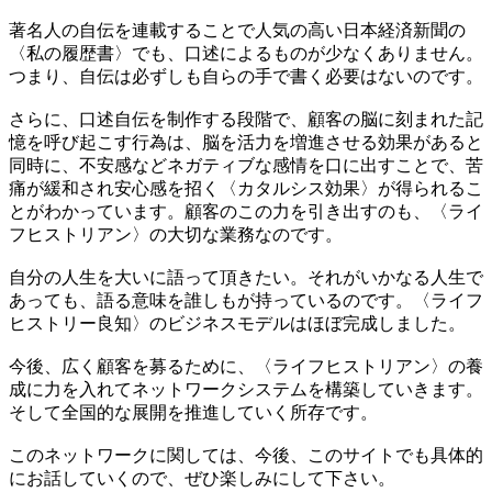
著名人の自伝を連載することで人気の高い日本経済新聞の
〈私の履歴書〉でも、口述によるものが少なくありません。
つまり、自伝は必ずしも自らの手で書く必要はないのです。
さらに、口述自伝を制作する段階で、顧客の脳に刻まれた記
憶を呼び起こす行為は、脳を活力を増進させる効果があると
同時に、不安感などネガティブな感情を口に出すことで、苦
痛が緩和され安心感を招く〈カタルシス効果〉が得られるこ
とがわかっています。顧客のこの力を引き出すのも、〈ライ
フヒストリアン〉の大切な業務なのです。
自分の人生を大いに語って頂きたい。それがいかなる人生で
あっても、語る意味を誰しもが持っているのです。〈ライフ
ヒストリー良知〉のビジネスモデルはほぼ完成しました。
今後、広く顧客を募るために、〈ライフヒストリアン〉の養
成に力を入れてネットワークシステムを構築していきます。
そして全国的な展開を推進していく所存です。
このネットワークに関しては、今後、このサイトでも具体的
にお話していくので、ぜひ楽しみにして下さい。