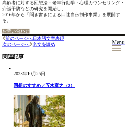
高齢者に対する回想法・老年行動学・心理カウンセリング・
介護予防などの研究を開始し、
2016年から「聞き書きによる口述自伝制作事業」を展開す
る。
お問い合わせ
前のページへ
日本語文章表現
投
Menu
次のページへ
名文を読め
稿
関連記事
ナ
ビ
2023年10月25日
ゲ
ー
回想のすすめ／五木寛之（2）
シ
ョ
ン