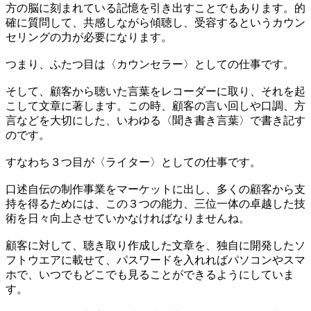
方の脳に刻まれている記憶を引き出すことでもあります。的
確に質問して、共感しながら傾聴し、受容するというカウン
セリングの力が必要になります。
つまり、ふたつ目は〈カウンセラー〉としての仕事です。
そして、顧客から聴いた言葉をレコーダーに取り、それを起
こして文章に著します。この時、顧客の言い回しや口調、方
言などを大切にした、いわゆる〈聞き書き言葉〉で書き記す
のです。
すなわち３つ目が〈ライター〉としての仕事です。
口述自伝の制作事業をマーケットに出し、多くの顧客から支
持を得るためには、この３つの能力、三位一体の卓越した技
術を日々向上させていかなければなりませんね。
顧客に対して、聴き取り作成した文章を、独自に開発したソ
フトウエアに載せて、パスワードを入れればパソコンやスマ
ホで、いつでもどこでも見ることができるようにしていま
す。