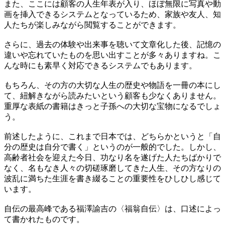
また、ここには顧客の人生年表が入り、ほぼ無限に写真や動
画を挿入できるシステムとなっているため、家族や友人、知
人たちが楽しみながら閲覧することができます。
さらに、過去の体験や出来事を聴いて文章化した後、記憶の
違いや忘れていたものを思い出すことが多々ありますね。こ
んな時にも素早く対応できるシステムでもあります。
もちろん、その方の大切な人生の歴史や物語を一冊の本にし
て、紐解きながら読みたいという顧客も少なくありません。
重厚な表紙の書籍はきっと子孫への大切な宝物になるでしょ
う。
前述したように、これまで日本では、どちらかというと「自
分の歴史は自分で書く」というのが一般的でした。しかし、
高齢者社会を迎えた今日、功なり名を遂げた人たちばかりで
なく、名もなき人々の切磋琢磨してきた人生、その方なりの
波乱に満ちた生涯を書き綴ることの重要性をひしひし感じて
います。
自伝の最高峰である福澤諭吉の〈福翁自伝〉は、口述によっ
て書かれたものです。