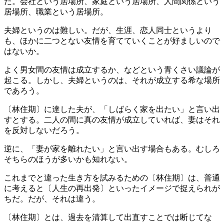
だ。会社という居場所、家庭という居場所、人間関係という
居場所、職業という居場所。
夫婦というのは難しい。だが、生涯、恋人同士というより
も、ほかに二つとない友情を育てていくことが好ましいので
はないか。
よく男女間の友情は成立するか、などという青くさい議論が
起こる。しかし、夫婦というのは、それが成立する希な場所
であろう。
〔林住期〕に達した夫が、「しばらく家を出たい」と言い出
すとする。二人の間に真の友情が成立していれば、妻はそれ
を反対しないだろう。
逆に、「妻が家を離れたい」と言い出す場合もある。むしろ
そちらのほうが多いかも知れない。
これまでと違った生き方を試みるための〔林住期〕は、普通
に考えると〔人生の再出発〕といったイメージで捉えられが
ちだ。だが、それは違う。
〔林住期〕とは、過去を清算して出直すことでは断じてな