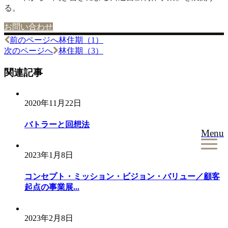
る。
お問い合わせ
前のページへ
林住期（1）
投
次のページへ
林住期（3）
稿
関連記事
ナ
ビ
2020年11月22日
ゲ
ー
バトラーと回想法
Menu
シ
ョ
2023年1月8日
ン
コンセプト・ミッション・ビジョン・バリュー／顧客
起点の事業展...
2023年2月8日