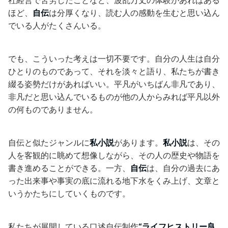
社経営で苦労したことなど、波乱万丈の体験があればある
ほど、
自伝
は分厚くなり、読む人の感動を生むと思い込ん
でいる人がたくさんいる。
でも、こういった考えは一切不要です。自分の人生は自分
ひとりのものであって、それを淡々と語り、私たちが書き
綴る姿勢だけがあればいい。平凡がいちばん非凡であり、
非凡だと思い込んでいるものが他の人からみれば平凡以外
の何ものでありません。
自伝と似たジャンルに
私小説
があります。
私小説
は、その
人を客観的に眺めて想像しながら、その人の歴史や物語を
書き進めることができる。一方、
自伝
は、自分の過去にあ
った出来事や事実の底に流れる地下水をくみ上げ、文章と
いうかたちにしていくものです。
私たちが展開している口述自伝制作
“ライフヒストリー良