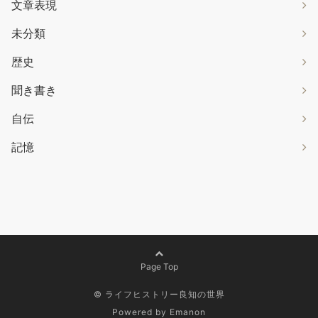
文章表現
未分類
歴史
聞き書き
自伝
記憶
Page Top
©
ライフヒストリー良知の世界
Powered by
Emanon