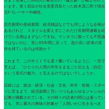
月まで登場した866人の著名人の〈履歴書〉が載せられて
います。第１回目が社会党委員長だった鈴木茂三郎で現在
元F-1レーサー中嶋悟。
読売新聞や産経新聞、経済雑誌などでも同じような企画が
あるけれど、スタイルを変えずにこれだけ長期間連載を続
けている例はまずないですね。マンネリに陥っても不思議
ではないのに、実に65年間に亘って、息の長い読者の支
持を得ているのは何故か？
これまで、このサイトでも度々書いているように、一言で
言えば、「ひとりの人間の半生をまるごと伝える〈自伝〉
という形式の魅力」と言えるのではないでしょうか。
日経には、政治・経済・社会・文化・科学・世相・スポー
ツに至るまで、経済新聞と言いつつもあらゆるジャンルの
記事が掲載されている。その時々の読者の関心は違ってい
ても、常に最大の興味の対象が「人間いかに生きるべき