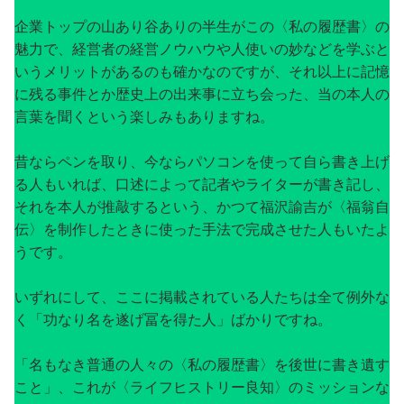
企業トップの山あり谷ありの半生がこの〈私の履歴書〉の
魅力で、経営者の経営ノウハウや人使いの妙などを学ぶと
いうメリットがあるのも確かなのですが、それ以上に記憶
に残る事件とか歴史上の出来事に立ち会った、当の本人の
言葉を聞くという楽しみもありますね。
昔ならペンを取り、今ならパソコンを使って自ら書き上げ
る人もいれば、口述によって記者やライターが書き記し、
それを本人が推敲するという、かつて福沢諭吉が〈福翁自
伝〉を制作したときに使った手法で完成させた人もいたよ
うです。
いずれにして、ここに掲載されている人たちは全て例外な
く「功なり名を遂げ冨を得た人」ばかりですね。
「名もなき普通の人々の〈私の履歴書〉を後世に書き遺す
こと」、これが〈ライフヒストリー良知〉のミッションな