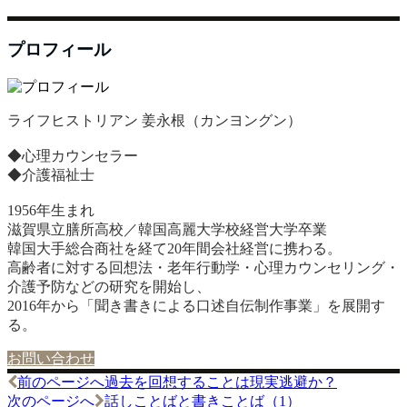
プロフィール
ライフヒストリアン 姜永根（カンヨングン）
◆心理カウンセラー
◆介護福祉士
1956年生まれ
滋賀県立膳所高校／韓国高麗大学校経営大学卒業
韓国大手総合商社を経て20年間会社経営に携わる。
高齢者に対する回想法・老年行動学・心理カウンセリング・
介護予防などの研究を開始し、
2016年から「聞き書きによる口述自伝制作事業」を展開す
る。
お問い合わせ
前のページへ
過去を回想することは現実逃避か？
投
次のページへ
話しことばと書きことば（1）