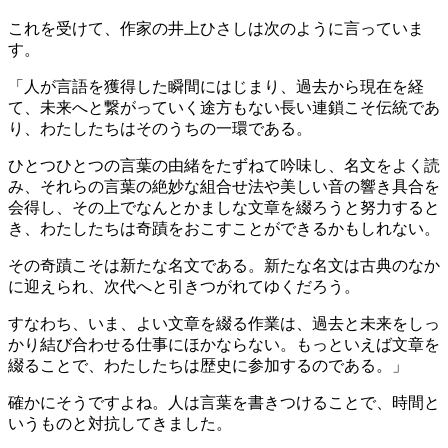
これを受けて、作家の井上ひさしは次のように言っていま
す。
「人が言語を獲得した瞬間にはじまり、過去から現在を経
て、未来へと繋がっていく途方もない長い連鎖こそ伝統であ
り、わたしたちはそのうちの一環である。
ひとつひとつの言葉の由緒をたずねて吟味し、名文をよく読
み、それらの言葉の絶妙な組合せ法や美しい音の響き具合を
会得し、その上でなんとかましな文章を綴ろうと努力すると
き、わたしたちは奇蹟をおこすことができるかもしれない。
その奇蹟こそは新たな名文である。新たな名文は古典のなか
に迎えられ、次代へと引きつがれてゆくだろう。
すなわち、いま、よい文章を綴る作業は、過去と未来をしっ
かり結び合わせる仕事にほかならない。もっといえば文章を
綴ることで、わたしたちは歴史に参加するのである。」
確かにそうですよね。人は言葉を書きつけることで、時間と
いうものと対抗してきました。