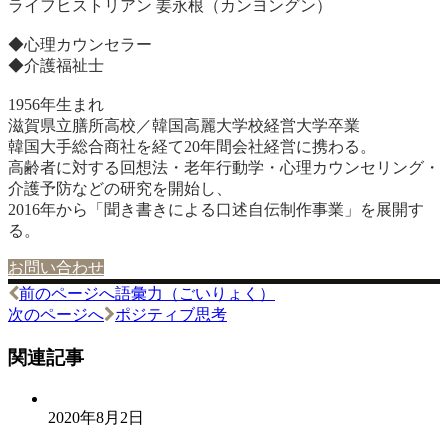
ライフヒストリアン 姜永根（カンヨングン）
◆心理カウンセラー
◆介護福祉士
1956年生まれ
滋賀県立膳所高校／韓国高麗大学校経営大学卒業
韓国大手総合商社を経て20年間会社経営に携わる。
高齢者に対する回想法・老年行動学・心理カウンセリング・
介護予防などの研究を開始し、
2016年から「聞き書きによる口述自伝制作事業」を展開す
る。
お問い合わせ
前のページへ
語彙力（ごいりょく）
投
次のページへ
ポジティブ思考
稿
関連記事
ナ
ビ
2020年8月2日
ゲ