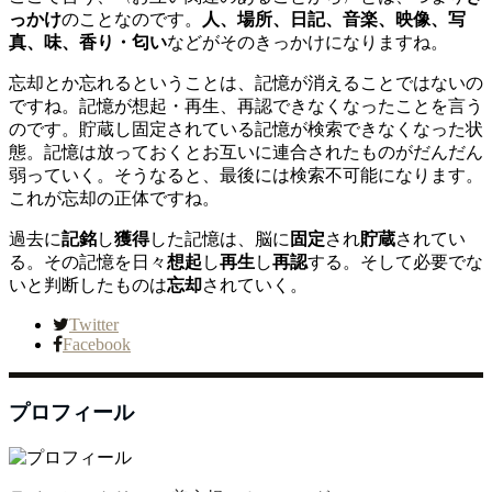
っかけ
のことなのです。
人、場所、日記、音楽、映像、写
真、味、香り・匂い
などがそのきっかけになりますね。
忘却とか忘れるということは、記憶が消えることではないの
ですね。記憶が想起・再生、再認できなくなったことを言う
のです。貯蔵し固定されている記憶が検索できなくなった状
態。記憶は放っておくとお互いに連合されたものがだんだん
弱っていく。そうなると、最後には検索不可能になります。
これが忘却の正体ですね。
過去に
記銘
し
獲得
した記憶は、脳に
固定
され
貯蔵
されてい
る。その記憶を日々
想起
し
再生
し
再認
する。そして必要でな
いと判断したものは
忘却
されていく。
Twitter
Facebook
プロフィール