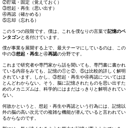
②貯蔵・固定（覚えておく）
③想起・再生（思い出す）
④再認（確かめる）
⑤忘却（忘れる）
この５つの段階です。僕は、これを僕なりの言葉で
記憶のペ
ンタゴン
と名付けています。
僕が事業を展開する上で、最大テーマにしているのは、この
中の③
想起・再生
と④
再認
の分野です。
これまで研究者や専門家から話を聞いても、専門書に書かれ
ている内容をみても、記憶の①と②、⑤は比較的詳しく解明
されています。しかし、③想起・再生や④再認についてはほ
とんどわからない。そう、脳に記憶されたものを思い出すた
めのメカニズムは、科学的にはまだはっきりと解明されてい
ない。
何故かというと、想起・再生や再認という行為には、記憶以
外の脳の高い次元での複雑な機能が潜んでいると言われてい
るからなのです。