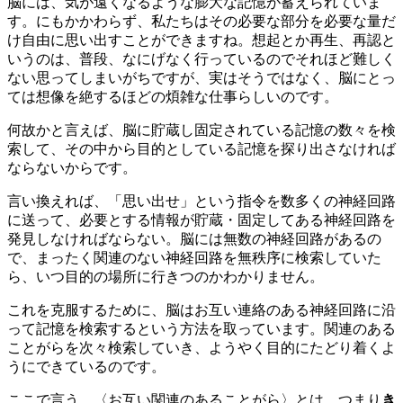
脳には、気が遠くなるような膨大な記憶が蓄えられていま
す。にもかかわらず、私たちはその必要な部分を必要な量だ
け自由に思い出すことができますね。想起とか再生、再認と
いうのは、普段、なにげなく行っているのでそれほど難しく
ない思ってしまいがちですが、実はそうではなく、脳にとっ
ては想像を絶するほどの煩雑な仕事らしいのです。
何故かと言えば、脳に貯蔵し固定されている記憶の数々を検
索して、その中から目的としている記憶を探り出さなければ
ならないからです。
言い換えれば、「思い出せ」という指令を数多くの神経回路
に送って、必要とする情報が貯蔵・固定してある神経回路を
発見しなければならない。脳には無数の神経回路があるの
で、まったく関連のない神経回路を無秩序に検索していた
ら、いつ目的の場所に行きつのかわかりません。
これを克服するために、脳はお互い連絡のある神経回路に沿
って記憶を検索するという方法を取っています。関連のある
ことがらを次々検索していき、ようやく目的にたどり着くよ
うにできているのです。
ここで言う、〈お互い関連のあることがら〉とは、つまり
き