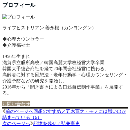
プロフィール
ライフヒストリアン 姜永根（カンヨングン）
◆心理カウンセラー
◆介護福祉士
1956年生まれ
滋賀県立膳所高校／韓国高麗大学校経営大学卒業
韓国大手総合商社を経て20年間会社経営に携わる。
高齢者に対する回想法・老年行動学・心理カウンセリング・
介護予防などの研究を開始し、
2016年から「聞き書きによる口述自伝制作事業」を展開す
る。
お問い合わせ
前のページへ
回想のすすめ／五木寛之・モノには思い出が
投
詰まっている（6）
稿
次のページへ
記憶を残せ／弘兼憲史