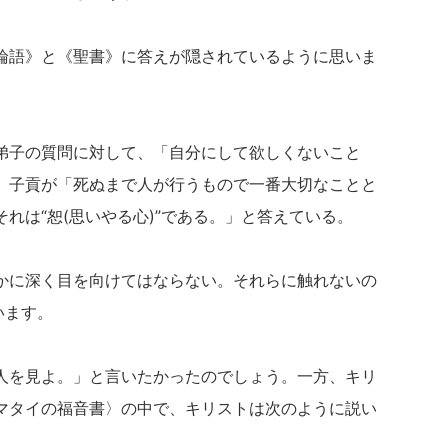
論語》と《聖書》に答えが隠されているように思いま
弟子の質問に対して、「自分にして欲しくないこと
、子貢が「死ぬまで人が行うもので一番大切なことと
れは“恕(思いやる心)”である。」と答えている。
かに深く目を向けてはならない。それらに触れないの
います。
人を見よ。」と言いたかったのでしょう。一方、キリ
マタイの福音書〉の中で、キリストは次のように説い