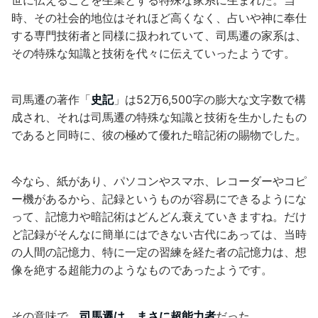
世に伝えることを生業とする特殊な家系に生まれた。当
時、その社会的地位はそれほど高くなく、占いや神に奉仕
する専門技術者と同様に扱われていて、司馬遷の家系は、
その特殊な知識と技術を代々に伝えていったようです。
司馬遷の著作「
史記
」は52万6,500字の膨大な文字数で構
成され、それは司馬遷の特殊な知識と技術を生かしたもの
であると同時に、彼の極めて優れた暗記術の賜物でした。
今なら、紙があり、パソコンやスマホ、レコーダーやコピ
ー機があるから、記録というものが容易にできるようにな
って、記憶力や暗記術はどんどん衰えていきますね。だけ
ど記録がそんなに簡単にはできない古代にあっては、当時
の人間の記憶力、特に一定の習練を経た者の記憶力は、想
像を絶する超能力のようなものであったようです。
その意味で、
司馬遷は、まさに超能力者
だった。