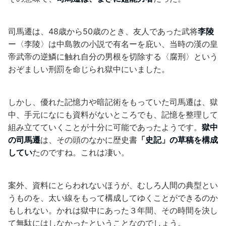
司馬遷は、48歳から50歳のとき、友人であった武将
李陵
ー〈李陵〉は中島敦の小説で有名ーを庇い、当時の漢の皇
帝武帝の逆鱗に触れ自分の男根を切除する〈腐刑〉という
おぞましい刑罰を命じられ獄中にいました。
しかし、優れた記憶力や暗記術をもっていた司馬遷は、獄
中、手元になにも資料がないところでも、記憶を整理して
組み立てていくことが十分に可能であったようです。
獄中
の司馬遷
は、その頭のなかに歴史書
「史記」の草稿を構成
してい
たのですね。これは凄い。
案外、資料にとらわれないほうが、むしろ人間の典型とい
うものを、太い線をもって構成してゆくことができるのか
もしれない。かれは獄中にあった３年間、その時間を決し
て無駄にはしなかったということなのでしょう。