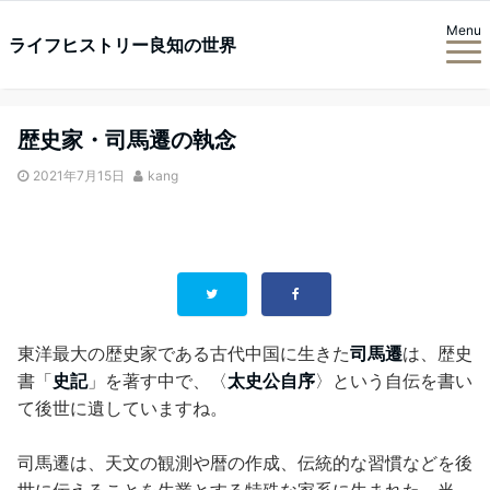
Menu
ライフヒストリー良知の世界
歴史家・司馬遷の執念
2021年7月15日
kang
東洋最大の歴史家である古代中国に生きた
司馬遷
は、歴史
書「
史記
」を著す中で、〈
太史公自序
〉という自伝を書い
て後世に遺していますね。
司馬遷は、天文の観測や暦の作成、伝統的な習慣などを後