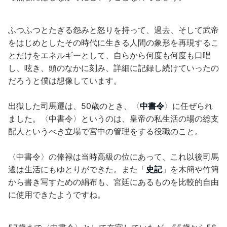
ふつふつとたぎる怨みと怒りを持って、過去、そして武帝
をはじめとしたその時代に生きる人間の象形を再現するこ
とだけをエネルギーとして、自らから何度も何度も口唱
し、呟き、頭のなかに刻み、詳細に記録し続けていったの
だろうと僕は想像しています。
出獄した司馬遷は、50歳のとき、〈
中書令
〉に任ぜられ
ました。〈中書令〉というのは、皇帝の私生活の場の総支
配人というべき立場で宮中の管理をする役職のこと。
〈中書令〉の俸禄は当時高級の位にあって、これ以後司馬
遷は生活にもゆとりができた。また「
史記
」を木簡や竹簡
から書き写すための絹布も、宮廷にあるものを比較的自由
に使用できたようですね。