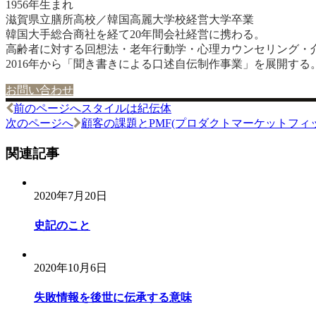
1956年生まれ
滋賀県立膳所高校／韓国高麗大学校経営大学卒業
韓国大手総合商社を経て20年間会社経営に携わる。
高齢者に対する回想法・老年行動学・心理カウンセリング・
2016年から「聞き書きによる口述自伝制作事業」を展開する
お問い合わせ
前のページへ
スタイルは紀伝体
投
次のページへ
顧客の課題とPMF(プロダクトマーケットフィ
稿
関連記事
ナ
ビ
2020年7月20日
ゲ
ー
史記のこと
シ
ョ
2020年10月6日
ン
失敗情報を後世に伝承する意味