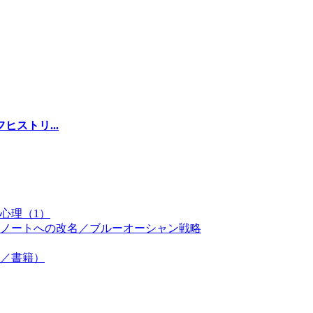
ストリ...
心理（1）
ノートへの改名／ブルーオーシャン戦略
／書籍）