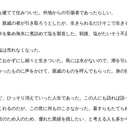
を建てて住みついた。外地からの引揚者であったらしい。
。親戚の者が引き取ろうとしたが、生きられるだけそこで生き
木を集め海水に煮詰めて塩を製造した。戦後、塩がたいそう不
塩は売れなくなった。
ておかずにし細々と生きついた。島には水がないので、潮を引
かったものに声をかけて、親戚のものを呼んでもらった。身の
」
ど、ひっそり消えていった人生であった。この人にも語れば語
くれるのだが、この世に何ものこさなかった。墓すらもたてら
世のため人のため、優れた業績を残したい、と考える人も多か