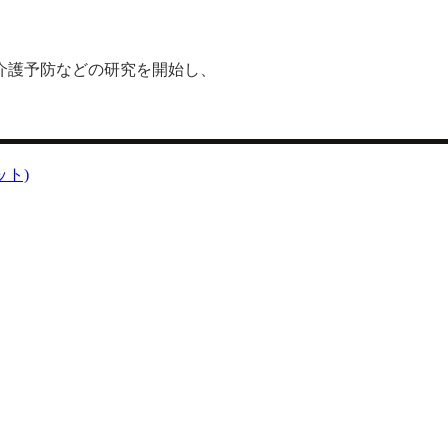
介護予防などの研究を開始し、
。
ット)